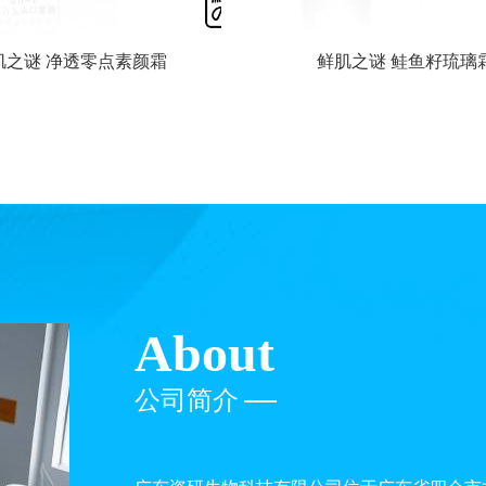
肌之谜 净透零点素颜霜
鲜肌之谜 鲑鱼籽琉璃
About
公司简介