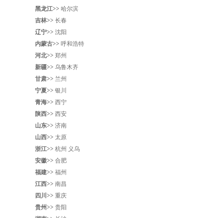
黑龙江>>
哈尔滨
吉林>>
长春
辽宁>>
沈阳‌
内蒙古>>
呼和浩特
河北>>
郑州
新疆>>
乌鲁木齐
甘肃>>
兰州
宁夏>>
银川
青海>>
西宁
陕西>>
西安
山东>>
济南
山西>>
太原
浙江>>
杭州
义乌
安徽>>
合肥
福建>>
福州
江西>>
南昌
四川>>
重庆
贵州>>
贵阳