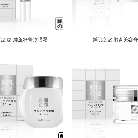
肌之谜 鲑鱼籽菁致眼霜
鲜肌之谜 胎盘美容膏