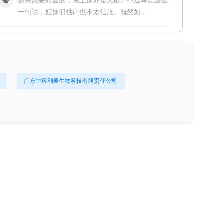
如果想要好皮肤，晚上保养是关键。不过单凭这么
一句话，姐妹们估计也不太信服。既然如...
广东中科利美生物科技有限责任公司