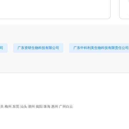
司
广东资研生物科技有限公司
广东中科利美生物科技有限责任公司
韶关
梅州
东莞
汕头
潮州
揭阳
珠海
惠州
广州白云