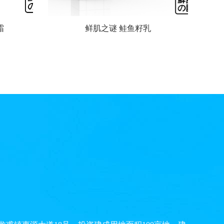
霜
鲜肌之谜 鲑鱼籽乳