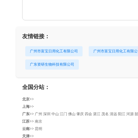
友情链接：
广州市富宝日用化工有限公司
广州市富宝日用化工有限公
广东资研生物科技有限公司
全国分站：
北京>>
上海>>
广东>>
广州
深圳
中山
江门
佛山
肇庆
四会
湛江
茂名
清远
阳江
河源
江苏>>
南京
云南>>
昆明
天津>>